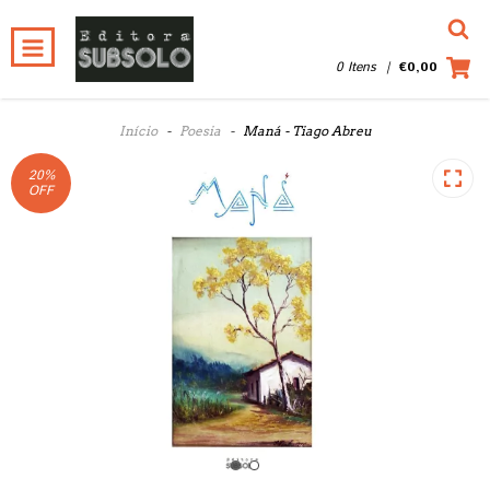
0 Itens
|
€0,00
Início
-
Poesia
-
Maná - Tiago Abreu
20
%
OFF