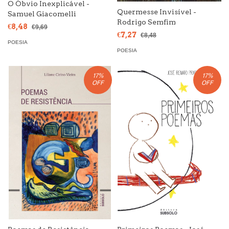
O Óbvio Inexplicável -
Quermesse Invisível -
Samuel Giacomelli
Rodrigo Semfim
€8,48
€9,69
€7,27
€8,48
POESIA
POESIA
17
%
17
%
OFF
OFF