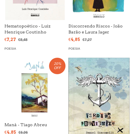
Hematopoético - Luiz
Discorrendo Riscos - João
Henrique Coutinho
Barão e Laura Jager
€7,27
€4,85
€8,48
€7,27
POESIA
POESIA
20
%
OFF
Maná - Tiago Abreu
€4,85
€6,06