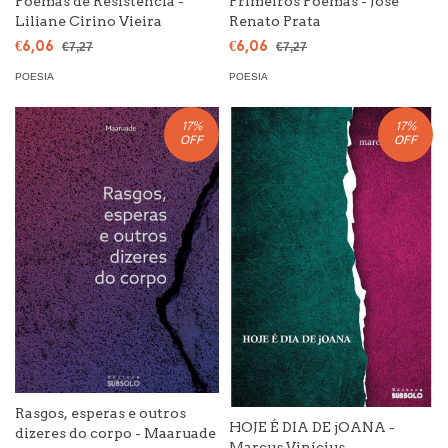
Poemas de Resistência -
Primeiros Poemas - José
Liliane Cirino Vieira
Renato Prata
€6,06
€6,06
€7,27
€7,27
POESIA
POESIA
17
%
17
%
OFF
OFF
Rasgos, esperas e outros
HOJE É DIA DE jOANA -
dizeres do corpo - Maaruade
Marcus Vinícius