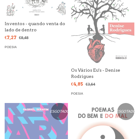
Inventos - quando venta do
lado de dentro
€7,27
€8,48
POESIA
Os Vários Eu's - Denise
Rodrigues
€4,85
€3,64
POESIA
ESGOTADO
ESGOTADO