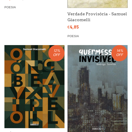
POESIA
Verdade Provisória - Samuel
Giacomelli
€4,85
POESIA
12
%
14
%
OFF
OFF