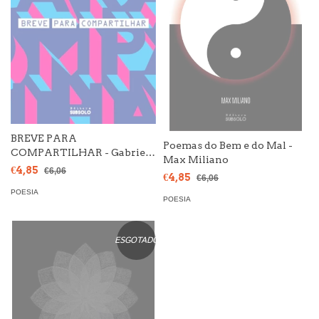
BREVE PARA
Poemas do Bem e do Mal -
COMPARTILHAR - Gabriel
Max Miliano
Serafim
€4,85
€6,06
€4,85
€6,06
POESIA
POESIA
ESGOTADO