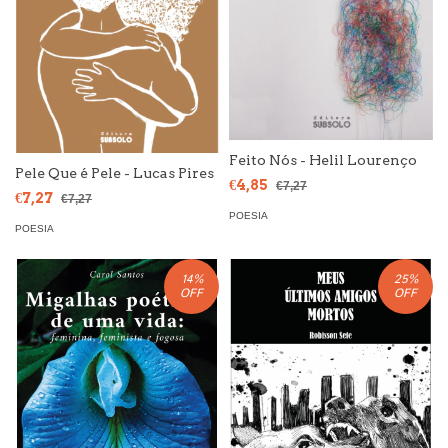
Feito Nós - Helil Lourenço
Pele Que é Pele - Lucas Pires
€4,85
€7,27
€7,27
€7,27
POESIA
POESIA
14
%
25
%
OFF
OFF