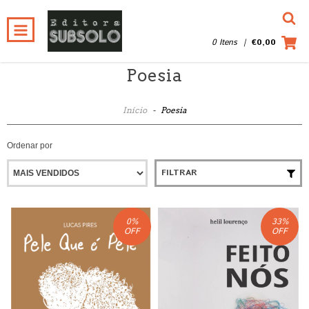
0 Itens
|
€0,00
Poesia
Início
-
Poesia
Ordenar por
FILTRAR
0
%
33
%
OFF
OFF