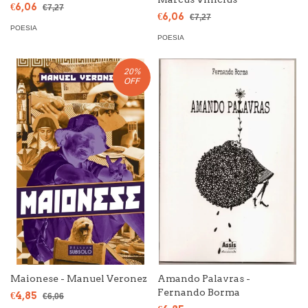
€6,06
€7,27
€6,06
€7,27
POESIA
POESIA
20
%
OFF
Maionese - Manuel Veronez
Amando Palavras -
Fernando Borma
€4,85
€6,06