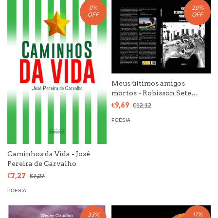
0
%
20
%
OFF
OFF
Meus últimos amigos
mortos - Robisson Sete
(Capa Dura Artesanal)
€9,69
€12,12
POESIA
Caminhos da Vida - José
Pereira de Carvalho
€7,27
€7,27
POESIA
33
%
17
%