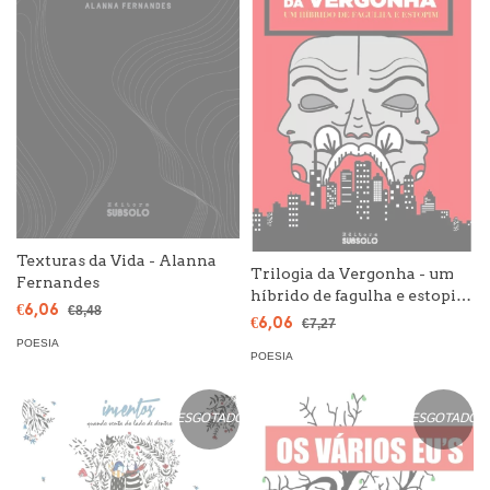
Texturas da Vida - Alanna
Trilogia da Vergonha - um
Fernandes
híbrido de fagulha e estopim
€6,06
€8,48
- Alberto
€6,06
€7,27
POESIA
POESIA
ESGOTADO
ESGOTADO