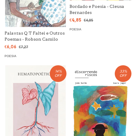
Bordado e Poesia - Cleusa
Bernardes
€4,85
€4,85
POESIA
Palavras Q T Faltei e Outros
Poemas - Robson Camilo
€6,06
€7,27
POESIA
14
%
33
%
OFF
OFF