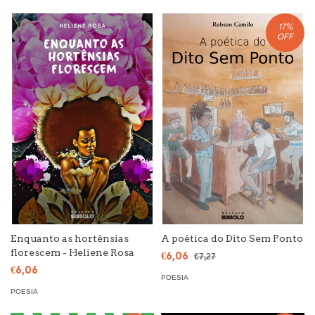
17
%
OFF
Enquanto as hortênsias
A poética do Dito Sem Ponto
florescem - Heliene Rosa
€6,06
€7,27
€6,06
POESIA
POESIA