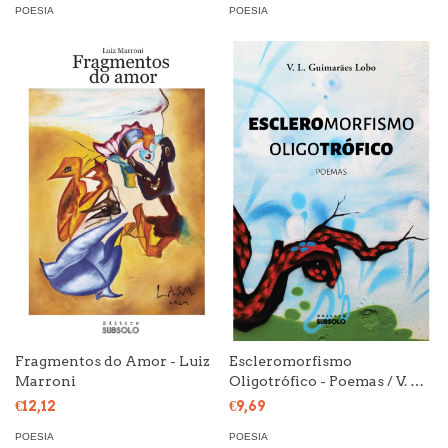
POESIA
POESIA
Fragmentos do Amor - Luiz
Escleromorfismo
Marroni
Oligotrófico - Poemas / V. L.
Guimarães Lobo
€12,12
€9,69
POESIA
POESIA