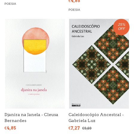
€4,85
POESIA
POESIA
25
%
OFF
Djanira na Janela - Cleusa
Caleidoscópio Ancestral -
Bernardes
Gabriela Luz
€4,85
€7,27
€9,69