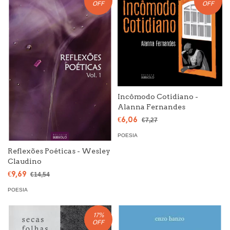
OFF
OFF
Incômodo Cotidiano -
Alanna Fernandes
€6,06
€7,27
POESIA
Reflexões Poéticas - Wesley
Claudino
€9,69
€14,54
POESIA
17
%
OFF