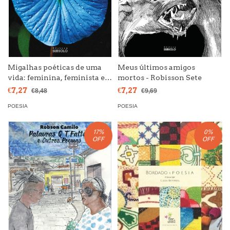
Migalhas poéticas de uma
Meus últimos amigos
vida: feminina, feminista e
mortos - Robisson Sete
fogosa
€7,27
€7,27
€8,48
€9,69
POESIA
POESIA
17
%
0
%
OFF
OFF