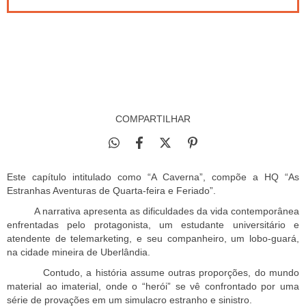
ALTERAR CEP
Entregas para o CEP:
CALCULAR
NÃO SEI MEU CEP
COMPARTILHAR
Este capítulo intitulado como “A Caverna”, compõe a HQ “As
Estranhas Aventuras de Quarta-feira e Feriado”.
A narrativa apresenta as dificuldades da vida contemporânea
enfrentadas pelo protagonista, um estudante universitário e
atendente de telemarketing, e seu companheiro, um lobo-guará,
na cidade mineira de Uberlândia.
Contudo, a história assume outras proporções, do mundo
material ao imaterial, onde o “herói” se vê confrontado por uma
série de provações em um simulacro estranho e sinistro.