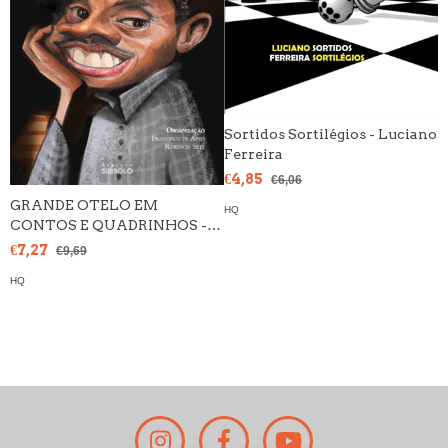
Sortidos Sortilégios - Luciano
Ferreira
€4,85
€6,06
GRANDE OTELO EM
HQ
E
CONTOS E QUADRINHOS -
E
Organização Francisco de
€7,27
€9,69
€
Assis & Robisson Sete
HQ
H