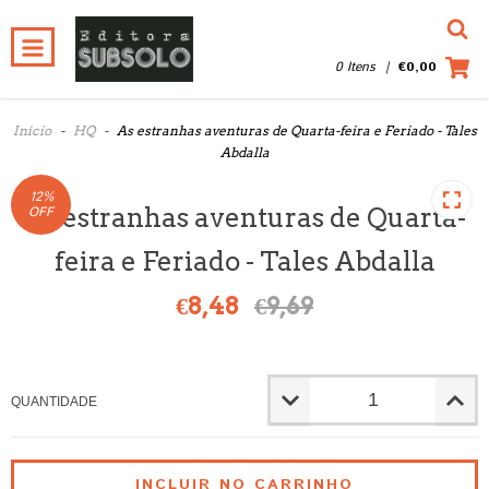
0 Itens
|
€0,00
Início
-
HQ
-
As estranhas aventuras de Quarta-feira e Feriado - Tales
Abdalla
12
%
As estranhas aventuras de Quarta-
OFF
feira e Feriado - Tales Abdalla
€8,48
€9,69
QUANTIDADE