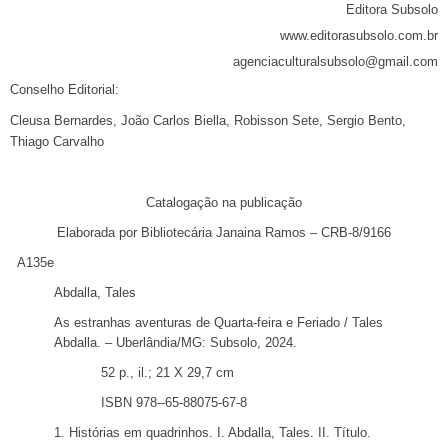
Editora Subsolo
www.editorasubsolo.com.br
agenciaculturalsubsolo@gmail.com
Conselho Editorial:
Cleusa Bernardes, João Carlos Biella,
Robisson Sete, Sergio Bento,
Thiago Carvalho
Catalogação na publicação
Elaborada por Bibliotecária Janaina Ramos – CRB-8/9166
A135e
Abdalla, Tales
As estranhas aventuras de Quarta-feira e Feriado / Tales
Abdalla. – Uberlândia/MG: Subsolo, 2024.
52 p., il.; 21 X 29,7 cm
ISBN 978-
-65-88075-67-8
1. Histórias em quadrinhos. I. Abdalla, Tales. II. Título.