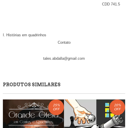
CDD 741.5
Índice para catálogo sistemático
I. Histórias em quadrinhos
Contato
tales.abdalla@gmail.com
PRODUTOS SIMILARES
25
%
20
%
OFF
OFF