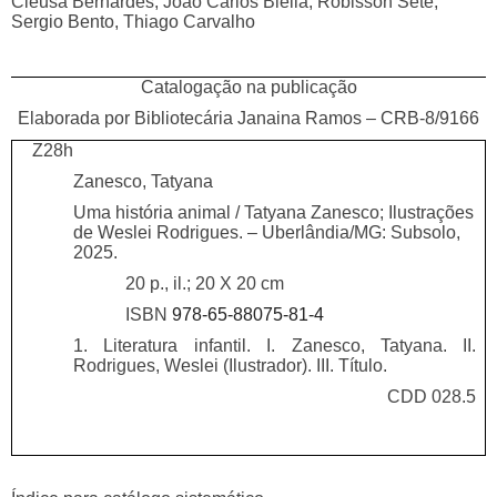
Cleusa Bernardes, João Carlos Biella, Robisson Sete,
Sergio Bento, Thiago Carvalho
Catalogação na publicação
Elaborada por Bibliotecária Janaina Ramos – CRB-8/9166
Z28h
Zanesco, Tatyana
Uma história animal / Tatyana Zanesco; Ilustrações
de Weslei Rodrigues. – Uberlândia/MG: Subsolo,
2025.
20 p., il.; 20 X 20 cm
ISBN
978-65-88075-81-4
1. Literatura infantil. I. Zanesco, Tatyana. II.
Rodrigues, Weslei (Ilustrador). III. Título.
CDD 028.5