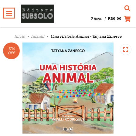
0 Itens
|
R$0,00
Início
-
Infantil
-
Uma História Animal - Tatyana Zanesco
17
%
OFF