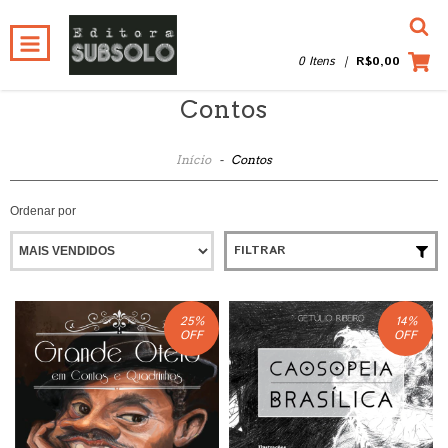
0 Itens
|
R$0,00
Contos
Início
-
Contos
Ordenar por
FILTRAR
25
%
14
%
OFF
OFF