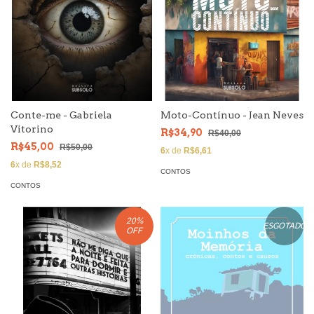
Conte-me - Gabriela
Moto-Contínuo - Jean Neves
Vitorino
R$34,90
R$40,00
R$45,00
R$50,00
6
x de
R$6,61
6
x de
R$8,52
CONTOS
CONTOS
20
%
ESGOTADO
OFF