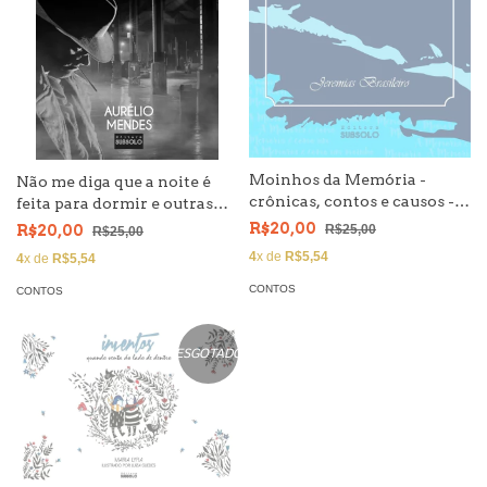
Moinhos da Memória -
Não me diga que a noite é
crônicas, contos e causos -
feita para dormir e outras
Jeremias Brasileiro
histórias - Aurélio Mendes
R$20,00
R$20,00
R$25,00
R$25,00
4
x de
R$5,54
4
x de
R$5,54
CONTOS
CONTOS
ESGOTADO