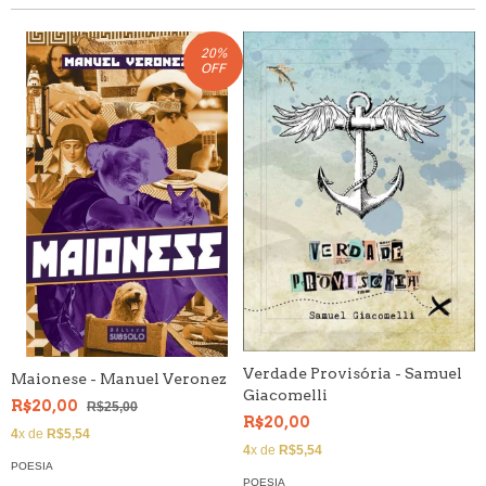
20
%
OFF
Verdade Provisória - Samuel
Maionese - Manuel Veronez
A
Giacomelli
B
R$20,00
R$25,00
R$20,00
R
4
x de
R$5,54
4
x de
R$5,54
4
POESIA
POESIA