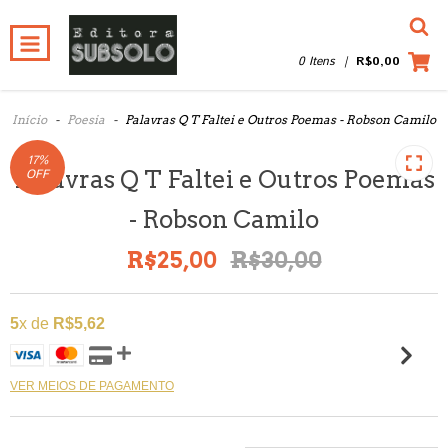
0 Itens
|
R$0,00
Início
-
Poesia
-
Palavras Q T Faltei e Outros Poemas - Robson Camilo
17
%
Palavras Q T Faltei e Outros Poemas
OFF
- Robson Camilo
R$25,00
R$30,00
5
x de
R$5,62
VER MEIOS DE PAGAMENTO