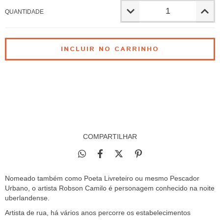
QUANTIDADE
ALTERAR CEP
Entregas para o CEP:
CALCULAR
NÃO SEI MEU CEP
COMPARTILHAR
Nomeado também como Poeta Livreteiro ou mesmo Pescador
Urbano, o artista Robson Camilo é personagem conhecido na noite
uberlandense.
Artista de rua, há vários anos percorre os estabelecimentos